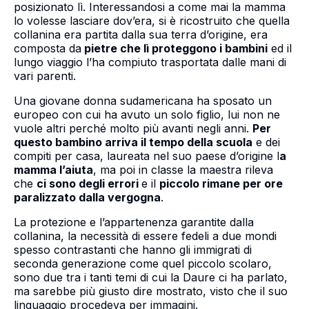
posizionato lì. Interessandosi a come mai la mamma
lo volesse lasciare dov’era, si è ricostruito che quella
collanina era partita dalla sua terra d’origine, era
composta da
pietre che lì proteggono i bambini
ed il
lungo viaggio l’ha compiuto trasportata dalle mani di
vari parenti.
Una giovane donna sudamericana ha sposato un
europeo con cui ha avuto un solo figlio, lui non ne
vuole altri perché molto più avanti negli anni.
Per
questo bambino arriva il tempo della scuola
e dei
compiti per casa, laureata nel suo paese d’origine l
a
mamma l’aiuta
, ma poi in classe la maestra rileva
che
ci sono degli errori
e il
piccolo rimane per ore
paralizzato dalla vergogna
.
La protezione e l’appartenenza garantite dalla
collanina, la necessità di essere fedeli a due mondi
spesso contrastanti che hanno gli immigrati di
seconda generazione come quel piccolo scolaro,
sono due tra i tanti temi di cui la Daure ci ha parlato,
ma sarebbe più giusto dire mostrato, visto che il suo
linguaggio procedeva per immagini.