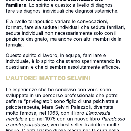
familiare
. Lo spirito è questo: a livello di diagnosi,
fare sia diagnosi individuali che diagnosi sistemiche.
E a livello terapeutico variare le convocazioni, i
formati, fare sia sedute individuali che sedute familiari,
sedute individuali non necessariamente solo con il
paziente designato, ma anche con altri membri della
famiglia.
Questo spirito di lavoro, in équipe, familiare e
individuale, è lo spirito che stiamo sperimentando in
questi anni e che ci sembra assolutamente efficace.
L'AUTORE: MATTEO SELVINI
Le esperienze che ho condiviso con voi si sono
sviluppate in un percorso professionale che potrei
definire “privilegiato”: sono figlio di una psichiatra e
psicoterapeuta, Mara Selvini Palazzoli, diventata
molto famosa, nel 1963, con il libro
L’anoressia
mentale
e poi nel 1975 con un nuovo libro
Paradosso
e controparadosso
, veri best seller tradotti in molte
lingue. L’ entusiasmo di mia madre per la cura della