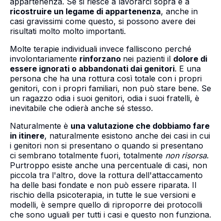
appartenenza. Se si riesce a lavorarci sopra e a
ricostruire un legame di appartenenza
, anche in
casi gravissimi come questo, si possono avere dei
risultati molto molto importanti.
Molte terapie individuali invece falliscono perché
involontariamente
rinforzano
nei pazienti il
dolore di
essere ignorati o abbandonati dai genitori
. E una
persona che ha una rottura così totale con i propri
genitori, con i propri familiari, non può stare bene. Se
un ragazzo odia i suoi genitori, odia i suoi fratelli, è
inevitabile che odierà anche sé stesso.
Naturalmente è
una valutazione che dobbiamo fare
in itinere
, naturalmente esistono anche dei casi in cui
i genitori non si presentano o quando si presentano
ci sembrano totalmente fuori, totalmente
non risorsa
.
Purtroppo esiste anche una percentuale di casi, non
piccola tra l'altro, dove la rottura dell'attaccamento
ha delle basi fondate e non può essere riparata. Il
rischio della psicoterapia, in tutte le sue versioni e
modelli, è sempre quello di riproporre dei protocolli
che sono uguali per tutti i casi e questo non funziona.