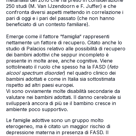
metanalisi del 2010 che ha preso in considerazione
250 studi (M. Van IJzendoorn e F. Juffer) e che
confronta diversi aspetti mettendo in correlazione i
pari di oggi e i pari del passato (che non hanno
beneficiato di un contesto familiare).
Emerge come il fattore “famiglia“ rappresenti
nettamente un fattore di recupero. Citato anche lo
studio di Palacios relativo alle possibilità di recupero
dei bambini adottivi che seppur incompleto è
presente in molte aree, anche cognitive. Viene
sottolineato il ruolo che spesso ha la FASD (
feto
alcool spectrum disorder
) nel quadro clinico dei
bambini adottati e come in Italia sia sottostimata
rispetto ad altri paesi europei.
Vi sono ovviamente molte disabilità secondarie da
valutare nei bambini adottati. Il danno cerebrale si
svilupperà ancora di più se il bambino cresce in
ambiente poco supportivo.
Le famiglie adottive sono un gruppo molto
eterogeneo, ma è citato un maggior rischio di
depressione materna in presenza di FASD. Il