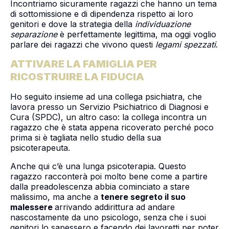
Incontriamo sicuramente ragazzi che hanno un tema
di sottomissione e di dipendenza rispetto ai loro
genitori e dove la strategia della
individuazione
separazione
è perfettamente legittima, ma oggi voglio
parlare dei ragazzi che vivono questi
legami spezzati
.
ATTIVARE LA FAMIGLIA PER
RICOSTRUIRE LA FIDUCIA
Ho seguito insieme ad una collega psichiatra, che
lavora presso un Servizio Psichiatrico di Diagnosi e
Cura (SPDC), un altro caso: la collega incontra un
ragazzo che è stata appena ricoverato perché poco
prima si è tagliata nello studio della sua
psicoterapeuta.
Anche qui c’è una lunga psicoterapia. Questo
ragazzo racconterà poi molto bene come a partire
dalla preadolescenza abbia cominciato a stare
malissimo, ma anche a
tenere segreto il suo
malessere
arrivando addirittura ad andare
nascostamente da uno psicologo, senza che i suoi
genitori lo sapessero e facendo dei lavoretti per poter