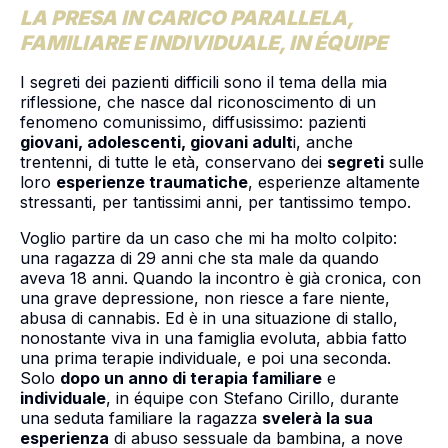
LA PRESA IN CARICO PARALLELA,
FAMILIARE E INDIVIDUALE, IN ÉQUIPE
I segreti dei pazienti difficili sono il tema della mia
riflessione, che nasce dal riconoscimento di un
fenomeno comunissimo, diffusissimo: pazienti
giovani, adolescenti, giovani adult
i, anche
trentenni, di tutte le età, conservano dei
segreti
sulle
loro
esperienze traumatiche
, esperienze altamente
stressanti, per tantissimi anni, per tantissimo tempo.
Voglio partire da un caso che mi ha molto colpito:
una ragazza di 29 anni che sta male da quando
aveva 18 anni. Quando la incontro è già cronica, con
una grave depressione, non riesce a fare niente,
abusa di cannabis. Ed è in una situazione di stallo,
nonostante viva in una famiglia evoluta, abbia fatto
una prima terapie individuale, e poi una seconda.
Solo
dopo un anno di terapia familiare
e
individuale
, in équipe con Stefano Cirillo, durante
una seduta familiare la ragazza
svelerà
la sua
esperienza
di abuso sessuale da bambina, a nove