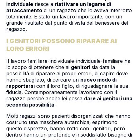
individuale
riesce a
riattivare un legame di
attaccamento
di un ragazzo che lo aveva interrotto
totalmente. È stato un lavoro importante, con un
grande risultato dal punto di vista del benessere del
ragazzo.
I GENITORI POSSONO RIPARARE AI
LORO ERRORI
Il lavoro familiare-individuale-individuale-familiare ha
lo scopo di ottenere che ai
genitori
sia data la
possibilità di riparare ai propri errori, di capire dove
hanno sbagliato, di cercare un
nuovo modo di
rapportarsi
con il loro figlio, di riguadagnare la sua
fiducia. Contemporaneamente lavoriamo con il
ragazzo perché anche lei possa
dare ai genitori una
seconda possibilità
.
Molti ragazzi sono pazienti disorganizzati che hanno
costruito una maschera autarchica; esprimono
questo disprezzo, hanno rotto con i genitori, però
dentro hanno un profondo e insoddisfatto bisogno di